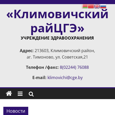
Skip
«Климовичский
to
content
райЦГЭ»
УЧРЕЖДЕНИЕ ЗДРАВООХРАНЕНИЯ
Адрес:
213603, Климовичский район,
аг. Тимоново, ул. Советская,21
Телефон /факс:
8(02244) 76088
E-mail:
klimovichi@cge.by
Новости