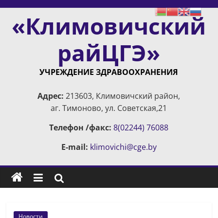
Skip
«Климовичский
to
content
райЦГЭ»
УЧРЕЖДЕНИЕ ЗДРАВООХРАНЕНИЯ
Адрес:
213603, Климовичский район,
аг. Тимоново, ул. Советская,21
Телефон /факс:
8(02244) 76088
E-mail:
klimovichi@cge.by
Новости