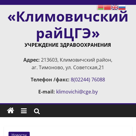
Skip
«Климовичский
to
content
райЦГЭ»
УЧРЕЖДЕНИЕ ЗДРАВООХРАНЕНИЯ
Адрес:
213603, Климовичский район,
аг. Тимоново, ул. Советская,21
Телефон /факс:
8(02244) 76088
E-mail:
klimovichi@cge.by
Новости