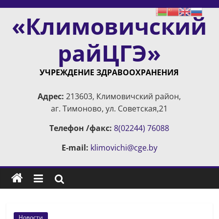
Skip
«Климовичский
to
content
райЦГЭ»
УЧРЕЖДЕНИЕ ЗДРАВООХРАНЕНИЯ
Адрес:
213603, Климовичский район,
аг. Тимоново, ул. Советская,21
Телефон /факс:
8(02244) 76088
E-mail:
klimovichi@cge.by
Новости