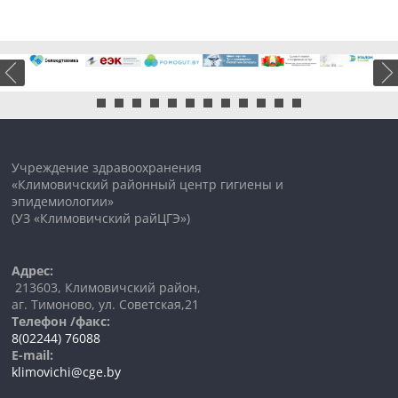
Учреждение здравоохранения
«Климовичский районный центр гигиены и
эпидемиологии»
(УЗ «Климовичский райЦГЭ»)
Адрес:
213603, Климовичский район,
аг. Тимоново, ул. Советская,21
Телефон /факс:
8(02244) 76088
E-mail:
klimovichi@cge.by