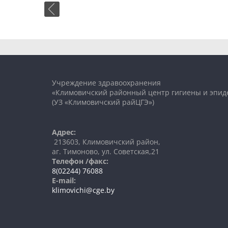
Учреждение здравоохранения
«Климовичский районный центр гигиены и эпид
(УЗ «Климовичский райЦГЭ»)
Адрес:
213603, Климовичский район,
аг. Тимоново, ул. Советская,21
Телефон /факс:
8(02244) 76088
E-mail:
klimovichi@cge.by