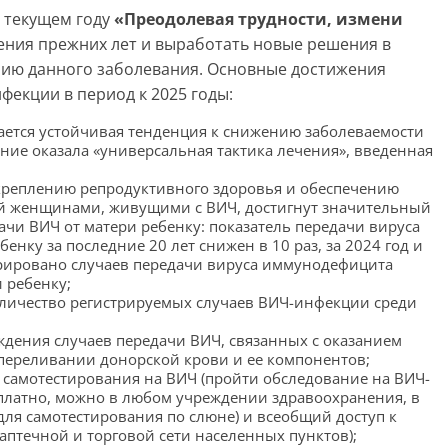
 текущем году
«Преодолевая трудности, измени
ния прежних лет и выработать новые решения в
нию данного заболевания. Основные достижения
фекции в период к 2025 годы:
ается устойчивая тенденция к снижению заболеваемости
ние оказала «универсальная тактика лечения», введенная
креплению репродуктивного здоровья и обеспечению
й женщинами, живущими с ВИЧ, достигнут значительный
ачи ВИЧ от матери ребенку: показатель передачи вируса
нку за последние 20 лет снижен в 10 раз, за 2024 год и
трировано случаев передачи вируса иммунодефицита
 ребенку;
количество регистрируемых случаев ВИЧ-инфекции среди
ждения случаев передачи ВИЧ, связанных с оказанием
переливании донорской крови и ее компонентов;
 самотестирования на ВИЧ (пройти обследование на ВИЧ-
платно, можно в любом учреждении здравоохранения, в
 для самотестирования по слюне) и всеобщий доступ к
аптечной и торговой сети населенных пунктов);