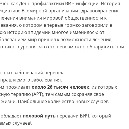
чен как День профилактики ВИЧ-инфекции. История
 инициативе Всемирной организации здравоохранения
ивлечения внимания мировой общественности к
евания, о котором впервые громко заговорили в
тнюю историю эпидемии многое изменилось: от
аболеванием мир пришел к возможности лечения,
о такого уровня, что его невозможно обнаружить при
пасных заболеваний перешла
управляемого заболевания.
сом проживает
около 26 тысяч человек
, из которых
ную терапию (АРТ), тем самым сохраняя свое
о жизни. Наибольшее количество новых случаев
реобладает
половой путь
передачи ВИЧ, который
емых случаевˡ.