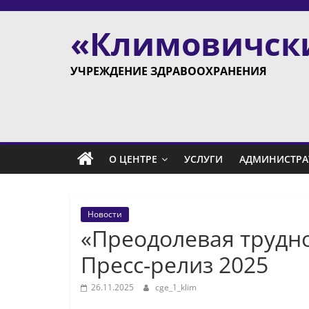
Skip
to
«Климовичск
content
УЧРЕЖДЕНИЕ ЗДРАВООХРАНЕНИЯ
О ЦЕНТРЕ
УСЛУГИ
АДМИНИСТРА
Новости
«Преодолевая трудно
Пресс-релиз 2025
26.11.2025
cge_1_klim