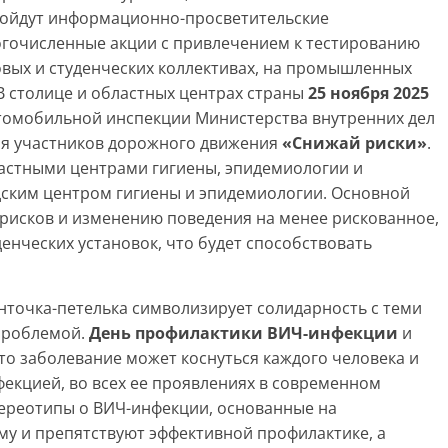
ройдут информационно-просветительские
гочисленные акции с привлечением к тестированию
вых и студенческих коллективах, на промышленных
В столице и областных центрах страны
25 ноября 2025
томобильной инспекции Министерства внутренних дел
для участников дорожного движения
«Снижай риски»
.
астными центрами гигиены, эпидемиологии и
ским центром гигиены и эпидемиологии. Основной
 рисков и изменению поведения на менее рискованное,
нческих установок, что будет способствовать
нточка-петелька символизирует солидарность с теми
проблемой.
День профилактики ВИЧ-инфекции
и
то заболевание может коснуться каждого человека и
екцией, во всех ее проявлениях в современном
ереотипы о ВИЧ-инфекции, основанные на
му и препятствуют эффективной профилактике, а