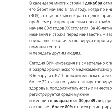
В календаре многих стран
1 декабря
отме
его берет начало в 1988 году, когда по
(ВОЗ) этот день был выбран с целью пр
проблеме распространения нового забол
начале 80-х годов ХХ столетия. За 40-ле
незнания и страха перед неизвестным з
снижающего количество вируса в крови д
помощи тестов
и передать другим людям.
Сегодня ВИЧ-инфекция из смертельно о
в разряд хронического медикаментозно 
В Беларуси с ВИЧ-положительным стату
более 22 тысяч получают антиретровирус
здоровье, продолжительность и качеств
регистрируется среди мужчин
и женщин
в возрасте от 30 до 49 лет
, п
составляет
более 80%
от всех регистриру