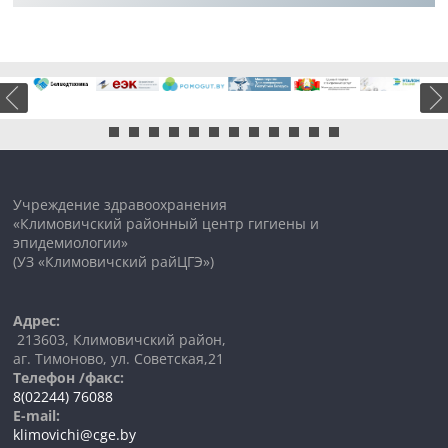
Учреждение здравоохранения
«Климовичский районный центр гигиены и
эпидемиологии»
(УЗ «Климовичский райЦГЭ»)
Адрес:
213603, Климовичский район,
аг. Тимоново, ул. Советская,21
Телефон /факс:
8(02244) 76088
E-mail:
klimovichi@cge.by