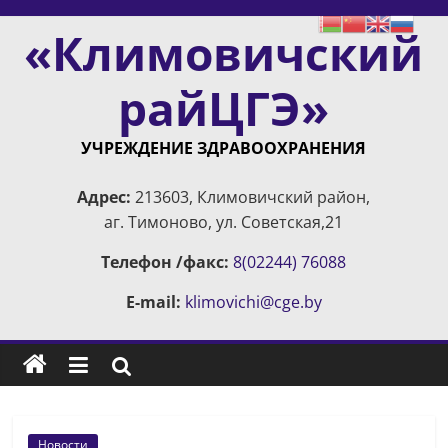
Skip
«Климовичский
to
content
райЦГЭ»
УЧРЕЖДЕНИЕ ЗДРАВООХРАНЕНИЯ
Адрес:
213603, Климовичский район,
аг. Тимоново, ул. Советская,21
Телефон /факс:
8(02244) 76088
E-mail:
klimovichi@cge.by
Новости